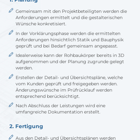
Wohn- & Geschäftshäuser
Auch das Gebäude am Maximiliansplatz 19 in
Gemeinsam mit den Projektbeteiligten werden die
München wurde mit unseren bewährten
Anforderungen ermittelt und die gestalterischen
Techniken im Bereich Brünieren / Baubronze
Wünsche konkretisiert.
verziert.
In der Vorklärungsphase werden die ermittelten
Anforderungen hinsichtlich Statik und Bauphysik
geprüft und bei Bedarf gemeinsam angepasst.
Idealerweise kann der Rohbaukörper bereits in 3D
aufgenommen und der Planung zugrunde gelegt
werden.
Erstellen der Detail- und Übersichtspläne, welche
vom Kunden geprüft und freigegeben werden.
Änderungswünsche im Prüfrücklauf werden
entsprechend berücksichtigt.
Nach Abschluss der Leistungen wird eine
umfangreiche Dokumentation erstellt.
2. Fertigung
Aus den Detail- und Übersichtsplänen werden