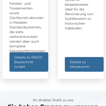
Fenster- und
beispielsweise
Türelementen
ideal für die
sowie
Renovierung von
Dachkonstruktionen
Stahlfenstern in
in flexiblen
historischen
Standardsystemen,
Gebäuden.
die stets
weiterentwickeln
werden aber auch
komplexe
Spezialanfertigungen.
Details zu RAICO
Bautechnik
Details zu
GmbH
Ottostumm
Ihr direkter Draht zu uns