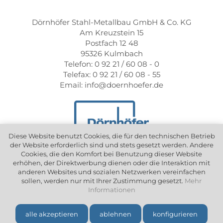
Dörnhöfer Stahl-Metallbau GmbH & Co. KG
Am Kreuzstein 15
Postfach 12 48
95326 Kulmbach
Telefon: 0 92 21 / 60 08 - 0
Telefax: 0 92 21 / 60 08 - 55
Email: info@doernhoefer.de
Diese Website benutzt Cookies, die für den technischen Betrieb
der Website erforderlich sind und stets gesetzt werden. Andere
Cookies, die den Komfort bei Benutzung dieser Website
erhöhen, der Direktwerbung dienen oder die Interaktion mit
anderen Websites und sozialen Netzwerken vereinfachen
Copyright ©
2026
Dörnhöfer Stahl - Metallbau GmbH & Co. KG. Alle
sollen, werden nur mit Ihrer Zustimmung gesetzt.
Mehr
Rechte vorbehalten.
Informationen
Datenschutz
Impressum
alle akzeptieren
ablehnen
konfigurieren