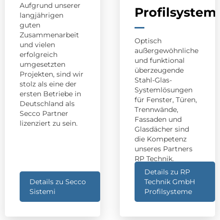
Aufgrund unserer
Profilsystem
langjährigen
guten
Zusammenarbeit
Optisch
und vielen
außergewöhnliche
erfolgreich
und funktional
umgesetzten
überzeugende
Projekten, sind wir
Stahl-Glas-
stolz als eine der
Systemlösungen
ersten Betriebe in
für Fenster, Türen,
Deutschland als
Trennwände,
Secco Partner
Fassaden und
lizenziert zu sein.
Glasdächer sind
die Kompetenz
unseres Partners
RP Technik.
Details zu RP
Details zu Secco
Technik GmbH
Sistemi
Profilsysteme