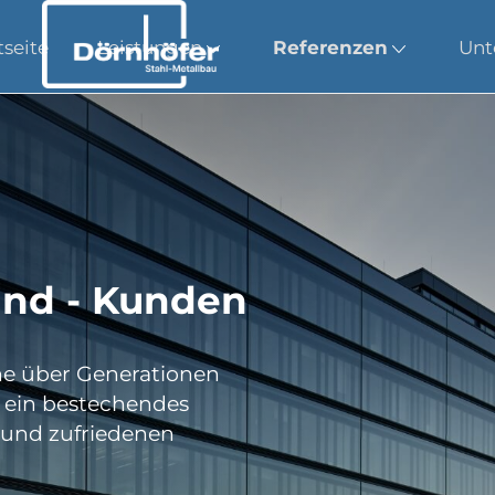
tseite
Leistungen
Referenzen
Unt
und - Kunden
he über Generationen
 ein bestechendes
n und zufriedenen