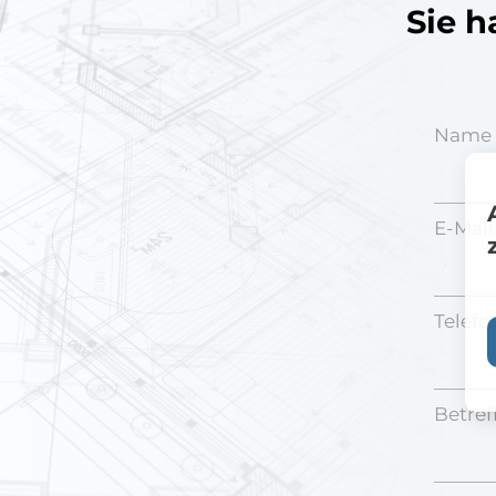
Sie h
Name 
E-Mail
Telef
Betreff