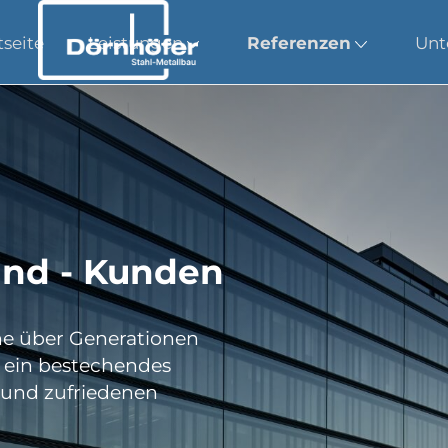
tseite
Leistungen
Referenzen
Unt
und - Kunden
he über Generationen
 ein bestechendes
n und zufriedenen