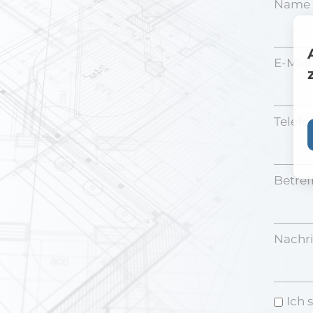
Name 
E-Mail
Telef
Betreff
Nachri
Ich 