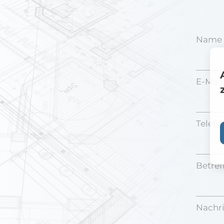
Name 
E-Mail
Telef
Betreff
Nachri