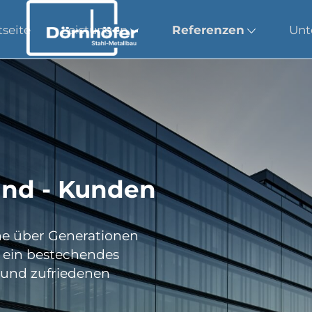
tseite
Leistungen
Referenzen
Unt
und - Kunden
he über Generationen
 ein bestechendes
n und zufriedenen